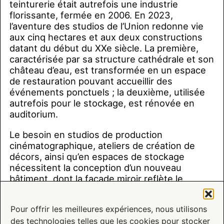
teinturerie était autrefois une industrie
florissante, fermée en 2006. En 2023,
l’aventure des studios de l’Union redonne vie
aux cinq hectares et aux deux constructions
datant du début du XXe siècle. La première,
caractérisée par sa structure cathédrale et son
château d’eau, est transformée en un espace
de restauration pouvant accueillir des
événements ponctuels ; la deuxième, utilisée
autrefois pour le stockage, est rénovée en
auditorium.
Le besoin en studios de production
cinématographique, ateliers de création de
décors, ainsi qu’en espaces de stockage
nécessitent la conception d’un nouveau
bâtiment, dont la façade miroir reflète le
contexte construit pour mieux y répondre.
Magnifiant l’histoire patrimoniale du site, Union
Pour offrir les meilleures expériences, nous utilisons
Studio doit répondre aux enjeux
des technologies telles que les cookies pour stocker