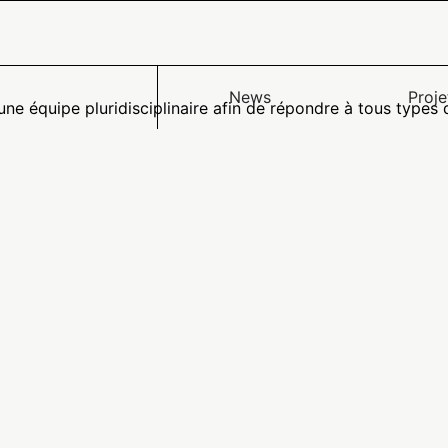
News
Proje
une équipe pluridisciplinaire afin de répondre à tous types 
 2004 pour la confiance dans l’économie numérique, il est pré
rvenants dans le cadre de sa réalisation et de son suivi:
Paris France
r-m3.fr