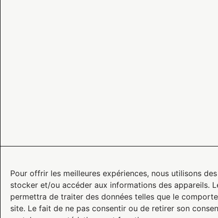
SAS au capital de 10 000 000 €
RCS Roubaix – Tourcoing 424 761 419 00045
Code APE 6202A
N° TVA : FR 22 424 761 419
Siège social : 2 rue Kellermann – 59100 Roubaix – Fra
Développeur
: UNRAAD
Graphisme
: FE CONSULTING
Délégué à la protection des données
: Atelier M3 – c
Pour offrir les meilleures expériences, nous utilisons de
stocker et/ou accéder aux informations des appareils. L
permettra de traiter des données telles que le comporte
site. Le fait de ne pas consentir ou de retirer son conse