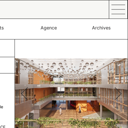
Prima
Men
ts
Agence
Archives
le
DCE