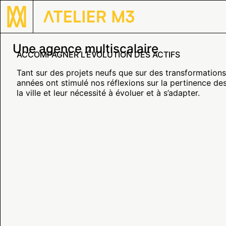
Skip
to
content
Une agence multiscalaire
ACCOMPAGNER L’ÉVOLUTION DES ACTIFS
Tant sur des projets neufs que sur des transformations
années ont stimulé nos réflexions sur la pertinence des
la ville et leur nécessité à évoluer et à s’adapter.