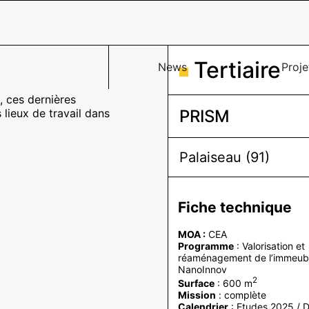
Tertiaire
News
Proje
, ces dernières
 lieux de travail dans
PRISM
Palaiseau (91)
Fiche technique
MOA :
CEA
Programme
: Valorisation et
réaménagement de l’immeub
NanoInnov
2
Surface
: 600 m
Mission
: complète
Calendrier
: Etudes 2025 / 