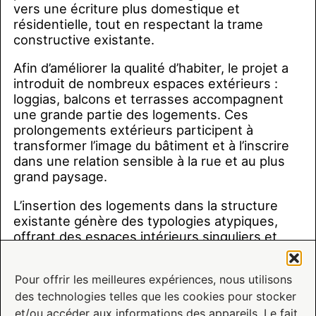
vers une écriture plus domestique et
résidentielle, tout en respectant la trame
constructive existante.
Afin d’améliorer la qualité d’habiter, le projet a
introduit de nombreux espaces extérieurs :
loggias, balcons et terrasses accompagnent
une grande partie des logements. Ces
prolongements extérieurs participent à
transformer l’image du bâtiment et à l’inscrire
dans une relation sensible à la rue et au plus
grand paysage.
L’insertion des logements dans la structure
existante génère des typologies atypiques,
offrant des espaces intérieurs singuliers et
généreux. La position dominante du bâtiment a
permis de ménager de larges vues sur la vallée
Pour offrir les meilleures expériences, nous utilisons
de la Seine, véritable paysage habité au
des technologies telles que les cookies pour stocker
quotidien.
et/ou accéder aux informations des appareils. Le fait