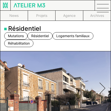
Skip
Prim
to
Men
content
News
Projets
Agence
Archives
Résidentiel
Mutations
Résidentiel
Logements familiaux
Réhabilitation