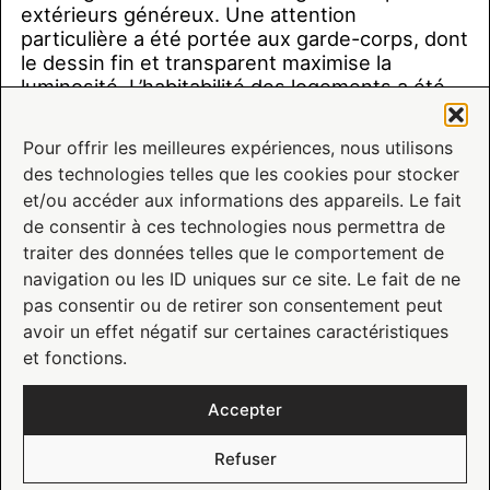
extérieurs généreux. Une attention
particulière a été portée aux garde-corps, dont
le dessin fin et transparent maximise la
luminosité. L’habitabilité des logements a été
priorisée.
Pour offrir les meilleures expériences, nous utilisons
La matérialité est traitée pour répondre aux
des technologies telles que les cookies pour stocker
immeubles environnants, de facture classique.
et/ou accéder aux informations des appareils. Le fait
Le travail de la pierre inscrit le bâtiment dans
une écriture contemporaine avec une
de consentir à ces technologies nous permettra de
attention portée aux détails. C’est ainsi que la
traiter des données telles que le comportement de
pierre se retourne au droit de l’entrée de la
navigation ou les ID uniques sur ce site. Le fait de ne
résidence, comme une invitation à la visite.
pas consentir ou de retirer son consentement peut
avoir un effet négatif sur certaines caractéristiques
et fonctions.
crédits photos : © EPAILLARD-
crédits perspectives : ©
MACHADO
AM3
Accepter
Autres projets de l'Atelier M3
Refuser
Tous pôles
Tertiaire
Industrie
Résidentiel